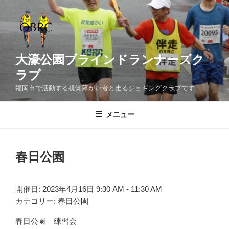
コ
ン
テ
ン
ツ
大濠公園ブラインドランナーズク
へ
ラブ
ス
福岡市で活動する視覚障がい者と走るジョギングクラブです
キ
ッ
メニュー
プ
春日公園
開催日: 2023年4月16日 9:30 AM - 11:30 AM
カテゴリー:
春日公園
春日公園 練習会