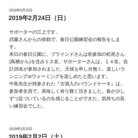
投
2019年3月15日
稿
2019年2月24日（日）
日:
サポーターの江上です。
武藤さんからの依頼で、春日公園練習会の報告をしま
す。
本日の春日公園に、ブラインドさんは初参加の松尾さん
(鳥栖から)を含み１２名、サポーターさんは、１４名、合
計26名が参加されました。天候も申し分無く、楽しいラ
ンニングorウォーミングを楽しめたと思います。
中島先生が持参された『古酒入のバウンドケーキ』は、
参加者全員で、美味しく有り難く頂きました。春が少し
ずつ近づいているのを感じることができた、気持ちの良
い練習会でした。
投
2019年3月15日
稿
2019年2月2日（土）