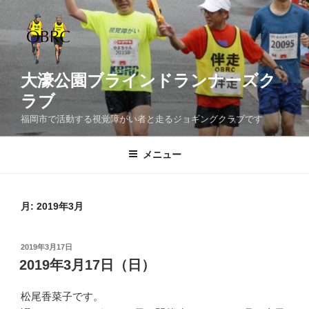
コ
ン
テ
ン
ツ
大濠公園ブラインドランナーズク
へ
ラブ
ス
福岡市で活動する視覚障がい者と走るジョギングクラブです
キ
ッ
メニュー
プ
月:
2019年3月
投
2019年3月17日
稿
2019年3月17日（日）
日:
松尾香菜子です。