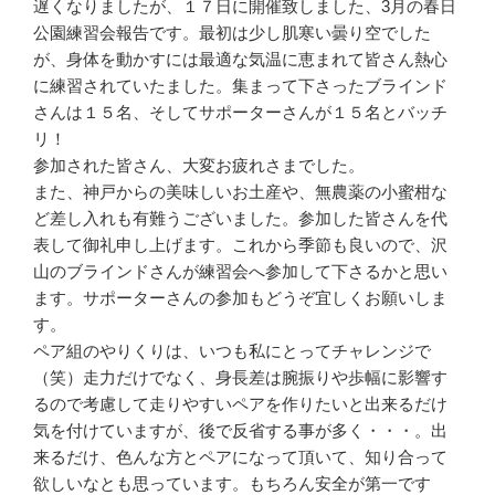
遅くなりましたが、１７日に開催致しました、3月の春日
公園練習会報告です。最初は少し肌寒い曇り空でした
が、身体を動かすには最適な気温に恵まれて皆さん熱心
に練習されていたました。集まって下さったブラインド
さんは１５名、そしてサポーターさんが１５名とバッチ
リ！
参加された皆さん、大変お疲れさまでした。
また、神戸からの美味しいお土産や、無農薬の小蜜柑な
ど差し入れも有難うございました。参加した皆さんを代
表して御礼申し上げます。これから季節も良いので、沢
山のブラインドさんが練習会へ参加して下さるかと思い
ます。サポーターさんの参加もどうぞ宜しくお願いしま
す。
ペア組のやりくりは、いつも私にとってチャレンジで
（笑）走力だけでなく、身長差は腕振りや歩幅に影響す
るので考慮して走りやすいペアを作りたいと出来るだけ
気を付けていますが、後で反省する事が多く・・・。出
来るだけ、色んな方とペアになって頂いて、知り合って
欲しいなとも思っています。もちろん安全が第一です