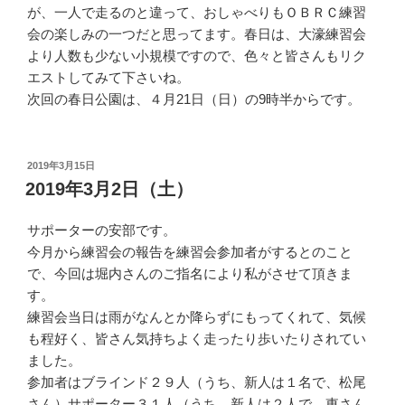
が、一人で走るのと違って、おしゃべりもＯＢＲＣ練習
会の楽しみの一つだと思ってます。春日は、大濠練習会
より人数も少ない小規模ですので、色々と皆さんもリク
エストしてみて下さいね。
次回の春日公園は、４月21日（日）の9時半からです。
投
2019年3月15日
稿
2019年3月2日（土）
日:
サポーターの安部です。
今月から練習会の報告を練習会参加者がするとのこと
で、今回は堀内さんのご指名により私がさせて頂きま
す。
練習会当日は雨がなんとか降らずにもってくれて、気候
も程好く、皆さん気持ちよく走ったり歩いたりされてい
ました。
参加者はブラインド２９人（うち、新人は１名で、松尾
さん）サポーター３１人（うち、新人は２人で、東さん