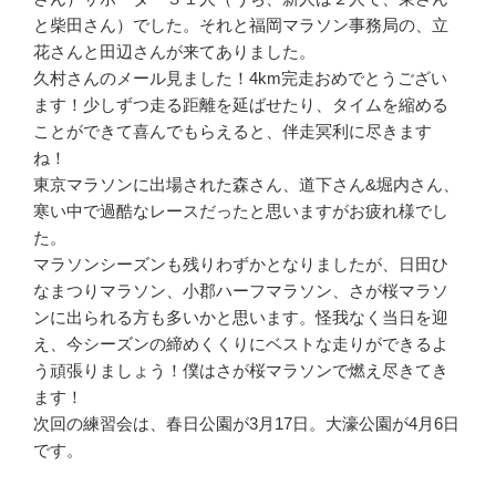
と柴田さん）でした。それと福岡マラソン事務局の、立
花さんと田辺さんが来てありました。
久村さんのメール見ました！4km完走おめでとうござい
ます！少しずつ走る距離を延ばせたり、タイムを縮める
ことができて喜んでもらえると、伴走冥利に尽きます
ね！
東京マラソンに出場された森さん、道下さん&堀内さん、
寒い中で過酷なレースだったと思いますがお疲れ様でし
た。
マラソンシーズンも残りわずかとなりましたが、日田ひ
なまつりマラソン、小郡ハーフマラソン、さが桜マラソ
ンに出られる方も多いかと思います。怪我なく当日を迎
え、今シーズンの締めくくりにベストな走りができるよ
う頑張りましょう！僕はさが桜マラソンで燃え尽きてき
ます！
次回の練習会は、春日公園が3月17日。大濠公園が4月6日
です。