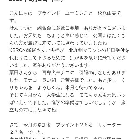
日:
こんにちは ブラインド ユーミンこと 松永由美で
す。
せんじつは 練習会に多数ご参加 ありがとうございま
した。お天気も ちょうど良い感じで 公園にはたくさ
んの方が遊びに来ていてにぎわっていましたね
KBRCの瀬尾さんご夫婦が 北九州マラソンの前日受付を
代わりにして下さるために はがきを取りに来てくださ
いました。毎年ありがとうございます。
栗田さんから 盲導犬モナコの 引退のはなしがありま
した モナコ 長い間 ご苦労様でした。あと少し く
りちゃんを よろしくね。来月も待ってるね。
そして４月から 大学生になる モモちゃんも元気いっ
ぱい走ってました。進学の準備は忙しいでしょうが 旅
立ちの前にまたきてね。
さて 今月の参加者 ブラインド２６名 サポーター
２７名 でした。