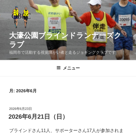
コ
ン
テ
ン
ツ
大濠公園ブラインドランナーズク
へ
ラブ
ス
福岡市で活動する視覚障がい者と走るジョギングクラブです
キ
ッ
メニュー
プ
月:
2026年6月
投
2026年6月23日
稿
2026年6月21日（日）
日:
ブラインドさん11人、サポーターさん17人が参加されま