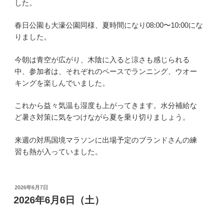
した。
春日公園も大濠公園同様、夏時間になり08:00〜10:00にな
りました。
今朝は青空が広がり、木陰に入ると涼さも感じられる
中、参加者は、それぞれのペースでランニング、ウオー
キングを楽しんでいました。
これから益々気温も湿度も上がってきます。水分補給な
ど暑さ対策に気をつけながら夏を乗り切りましょう。
来週の対馬国境マラソンに出場予定のブランドさんの練
習も熱が入っていました。
投
2026年6月7日
稿
2026年6月6日（土）
日: