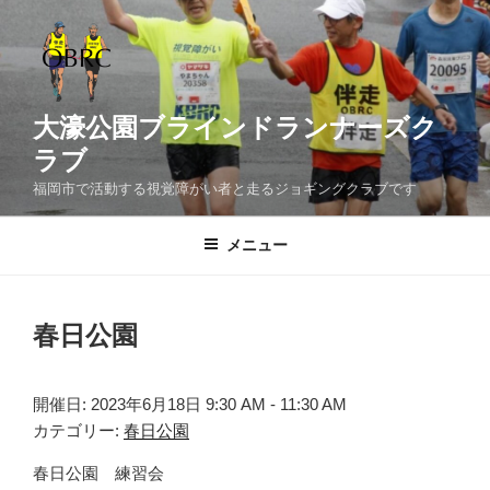
コ
ン
テ
ン
ツ
大濠公園ブラインドランナーズク
へ
ラブ
ス
福岡市で活動する視覚障がい者と走るジョギングクラブです
キ
ッ
メニュー
プ
春日公園
開催日: 2023年6月18日 9:30 AM - 11:30 AM
カテゴリー:
春日公園
春日公園 練習会