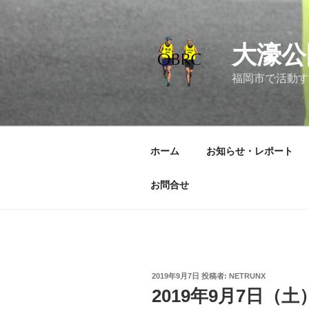
コ
ン
テ
大濠公
ン
ツ
福岡市で活動す
へ
ス
キ
ッ
ホーム
お知らせ・レポート
プ
お問合せ
投
2019年9月7日
投稿者:
NETRUNX
稿
2019年9月7日（土
日: