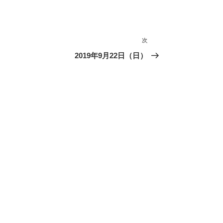
次
次
の
2019年9月22日（日）
投
稿