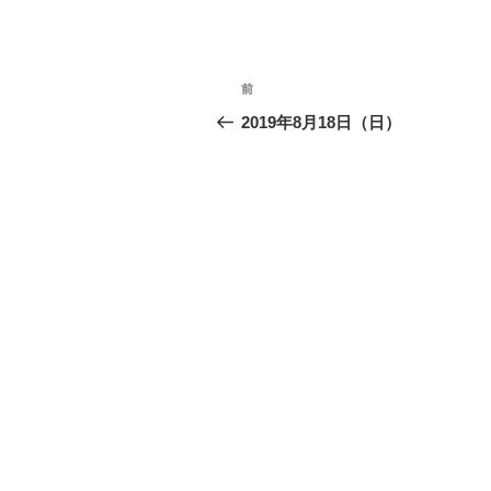
投
前
前
稿
の
2019年8月18日（日）
投
ナ
稿
ビ
ゲ
ー
シ
ョ
ン