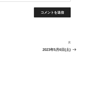
次
次
の
2023年5月6日(土)
投
稿