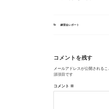
カ
練習会レポート
テ
ゴ
リ
ー
コメントを残す
メールアドレスが公開されるこ
須項目です
コメント
※