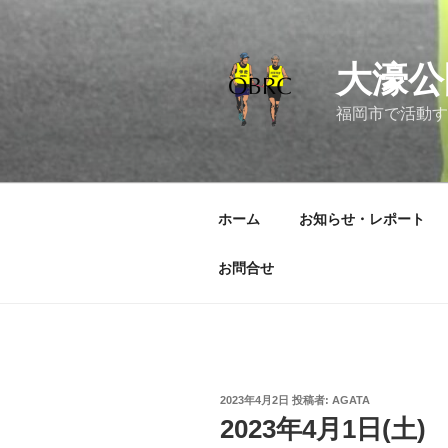
コ
ン
テ
大濠公
ン
ツ
福岡市で活動す
へ
ス
キ
ッ
ホーム
お知らせ・レポート
プ
お問合せ
投
2023年4月2日
投稿者:
AGATA
稿
2023年4月1日(土)
日: