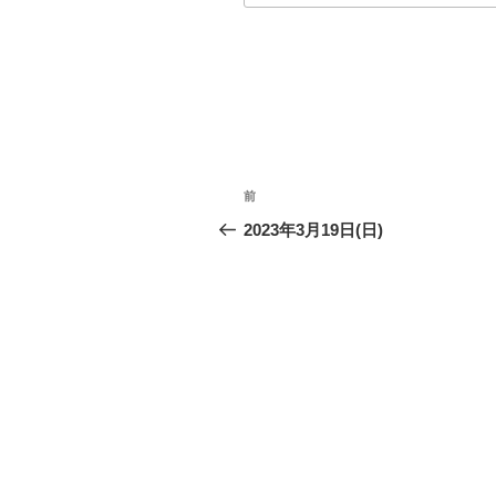
投
前
前
稿
の
2023年3月19日(日)
投
ナ
稿
ビ
ゲ
ー
シ
ョ