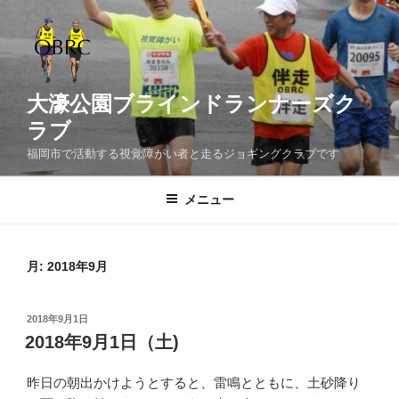
コ
ン
テ
ン
ツ
大濠公園ブラインドランナーズク
へ
ラブ
ス
福岡市で活動する視覚障がい者と走るジョギングクラブです
キ
ッ
メニュー
プ
月:
2018年9月
投
2018年9月1日
稿
2018年9月1日（土)
日:
昨日の朝出かけようとすると、雷鳴とともに、土砂降り