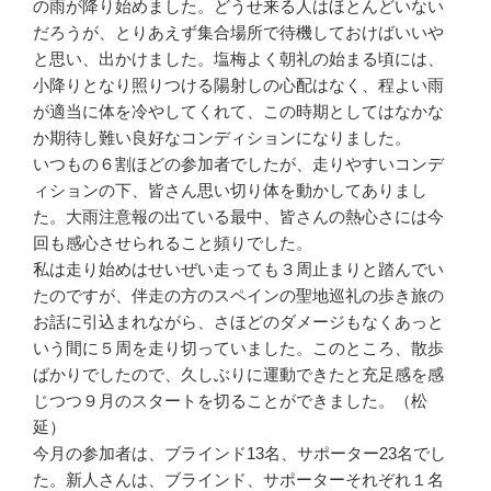
の雨が降り始めました。どうせ来る人はほとんどいない
だろうが、とりあえず集合場所で待機しておけばいいや
と思い、出かけました。塩梅よく朝礼の始まる頃には、
小降りとなり照りつける陽射しの心配はなく、程よい雨
が適当に体を冷やしてくれて、この時期としてはなかな
か期待し難い良好なコンディションになりました。
いつもの６割ほどの参加者でしたが、走りやすいコンデ
ィションの下、皆さん思い切り体を動かしてありまし
た。大雨注意報の出ている最中、皆さんの熱心さには今
回も感心させられること頻りでした。
私は走り始めはせいぜい走っても３周止まりと踏んでい
たのですが、伴走の方のスペインの聖地巡礼の歩き旅の
お話に引込まれながら、さほどのダメージもなくあっと
いう間に５周を走り切っていました。このところ、散歩
ばかりでしたので、久しぶりに運動できたと充足感を感
じつつ９月のスタートを切ることができました。（松
延）
今月の参加者は、ブラインド13名、サポーター23名でし
た。新人さんは、ブラインド、サポーターそれぞれ１名