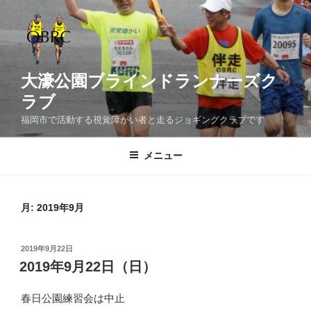
コ
ン
テ
ン
ツ
大濠公園ブラインドランナーズク
へ
ラブ
ス
福岡市で活動する視覚障がい者と走るジョギングクラブです
キ
ッ
メニュー
プ
月:
2019年9月
投
2019年9月22日
稿
2019年9月22日（日）
日:
春日公園練習会は中止