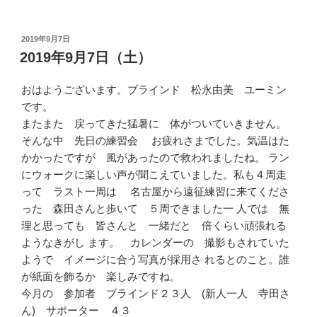
投
2019年9月7日
稿
2019年9月7日（土）
日:
おはようございます。ブラインド 松永由美 ユーミン
です。
またまた 戻ってきた猛暑に 体がついていきません。
そんな中 先日の練習会 お疲れさまでした。気温はた
かかったですが 風があったので救われましたね。 ラン
にウォークに楽しい声が聞こえていました。私も４周走
って ラスト一周は 名古屋から遠征練習に来てくださ
った 森田さんと歩いて ５周できました一 人では 無
理と思っても 皆さんと 一緒だと 倍くらい頑張れる
ようなきがし ます。 カレンダーの 撮影もされていた
ようで イメージに合う写真が採用さ れるとのこと。誰
が紙面を飾るか 楽しみですね。
今月の 参加者 ブラインド２３人 (新人一人 寺田さ
ん) サポーター ４３