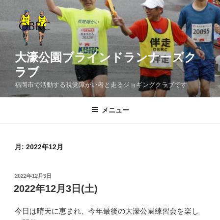
コ
ン
テ
ン
ツ
大濠公園ブラインドランナーズク
へ
ラブ
ス
福岡市で活動する視覚障がい者と走るジョギングクラブです
キ
ッ
メニュー
プ
月:
2022年12月
投
2022年12月3日
稿
2022年12月3日(土)
日:
今日は晴天に恵まれ、今年最後の大濠公園練習会を楽し