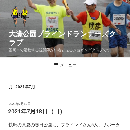
コ
ン
テ
ン
ツ
大濠公園ブラインドランナーズク
へ
ラブ
ス
福岡市で活動する視覚障がい者と走るジョギングクラブです
キ
ッ
メニュー
プ
月:
2021年7月
投
2021年7月19日
稿
2021年7月18日（日）
日:
快晴の真夏の春日公園に、ブラインドさん5人、サポータ