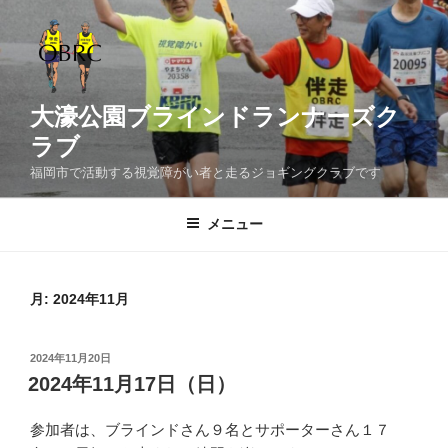
コ
ン
テ
ン
ツ
大濠公園ブラインドランナーズク
へ
ラブ
ス
福岡市で活動する視覚障がい者と走るジョギングクラブです
キ
ッ
メニュー
プ
月:
2024年11月
投
2024年11月20日
稿
2024年11月17日（日）
日:
参加者は、ブラインドさん９名とサポーターさん１７