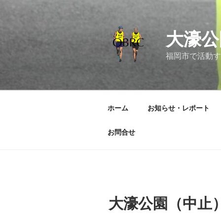
コ
ン
テ
大濠公
ン
ツ
福岡市で活動す
へ
ス
キ
ッ
ホーム
お知らせ・レポート
プ
お問合せ
大濠公園（中止