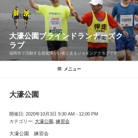
コ
ン
テ
ン
ツ
大濠公園ブラインドランナーズク
へ
ラブ
ス
福岡市で活動する視覚障がい者と走るジョギングクラブです
キ
ッ
メニュー
プ
大濠公園
開催日: 2020年10月3日 9:30 AM - 12:00 PM
カテゴリー:
大濠公園
,
練習会
大濠公園 練習会