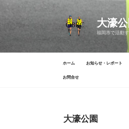
コ
ン
テ
大濠公
ン
ツ
福岡市で活動す
へ
ス
キ
ッ
ホーム
お知らせ・レポート
プ
お問合せ
大濠公園