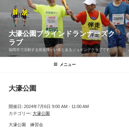
コ
ン
テ
ン
ツ
大濠公園ブラインドランナーズク
へ
ラブ
ス
福岡市で活動する視覚障がい者と走るジョギングクラブです
キ
ッ
メニュー
プ
大濠公園
開催日: 2024年7月6日 9:00 AM - 11:00 AM
カテゴリー:
大濠公園
大濠公園 練習会