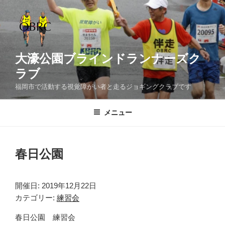
コ
ン
テ
ン
ツ
大濠公園ブラインドランナーズク
へ
ラブ
ス
福岡市で活動する視覚障がい者と走るジョギングクラブです
キ
ッ
メニュー
プ
春日公園
開催日: 2019年12月22日
カテゴリー:
練習会
春日公園 練習会