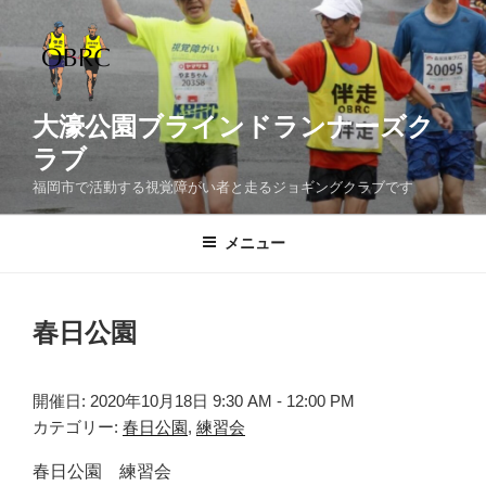
コ
ン
テ
ン
ツ
大濠公園ブラインドランナーズク
へ
ラブ
ス
福岡市で活動する視覚障がい者と走るジョギングクラブです
キ
ッ
メニュー
プ
春日公園
開催日: 2020年10月18日 9:30 AM - 12:00 PM
カテゴリー:
春日公園
,
練習会
春日公園 練習会