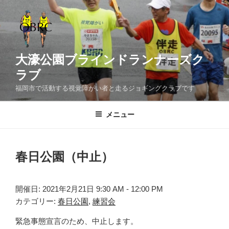
コ
ン
テ
ン
ツ
大濠公園ブラインドランナーズク
へ
ラブ
ス
福岡市で活動する視覚障がい者と走るジョギングクラブです
キ
ッ
メニュー
プ
春日公園（中止）
開催日: 2021年2月21日 9:30 AM - 12:00 PM
カテゴリー:
春日公園
,
練習会
緊急事態宣言のため、中止します。