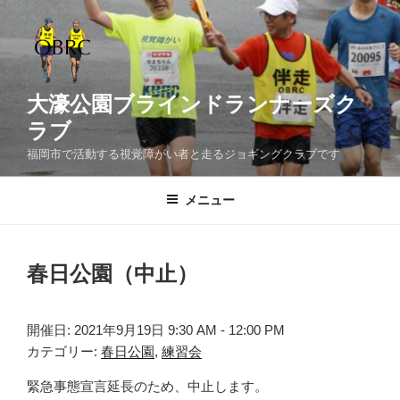
コ
ン
テ
ン
ツ
大濠公園ブラインドランナーズク
へ
ラブ
ス
福岡市で活動する視覚障がい者と走るジョギングクラブです
キ
ッ
メニュー
プ
春日公園（中止）
開催日: 2021年9月19日 9:30 AM - 12:00 PM
カテゴリー:
春日公園
,
練習会
緊急事態宣言延長のため、中止します。