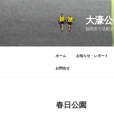
コ
ン
テ
大濠公
ン
ツ
福岡市で活動す
へ
ス
キ
ッ
ホーム
お知らせ・レポート
プ
お問合せ
春日公園