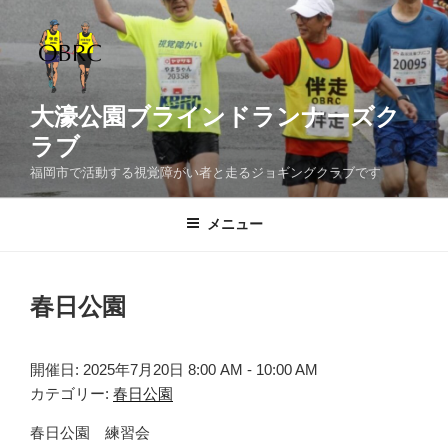
コ
ン
テ
ン
ツ
大濠公園ブラインドランナーズク
へ
ラブ
ス
福岡市で活動する視覚障がい者と走るジョギングクラブです
キ
ッ
メニュー
プ
春日公園
開催日: 2025年7月20日 8:00 AM - 10:00 AM
カテゴリー:
春日公園
春日公園 練習会