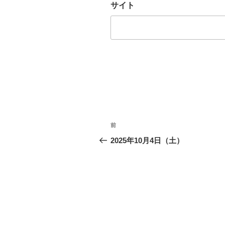
サイト
投
前
前
稿
の
2025年10月4日（土）
投
ナ
稿
ビ
ゲ
ー