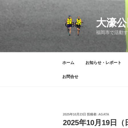
コ
ン
テ
大濠公
ン
ツ
福岡市で活動す
へ
ス
キ
ッ
ホーム
お知らせ・レポート
プ
お問合せ
投
2025年10月23日
投稿者:
AGATA
稿
2025年10月19日
日: