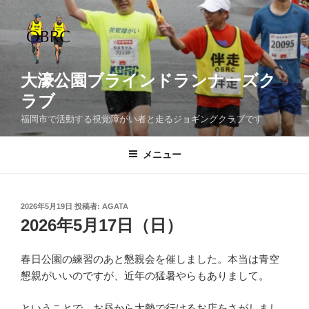
コ
ン
テ
ン
ツ
大濠公園ブラインドランナーズク
へ
ラブ
ス
福岡市で活動する視覚障がい者と走るジョギングクラブです
キ
ッ
メニュー
プ
投
2026年5月19日
投稿者:
AGATA
稿
2026年5月17日（日）
日:
春日公園の練習のあと懇親会を催しました。本当は青空
懇親がいいのですが、近年の猛暑やらもありまして。
ということで、お昼から大勢で行けるお店をさがしまし