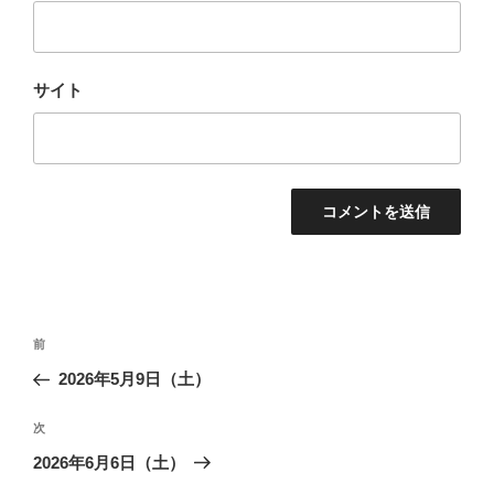
サイト
投
前
前
稿
の
2026年5月9日（土）
ナ
投
ビ
稿
次
次
ゲ
の
2026年6月6日（土）
投
ー