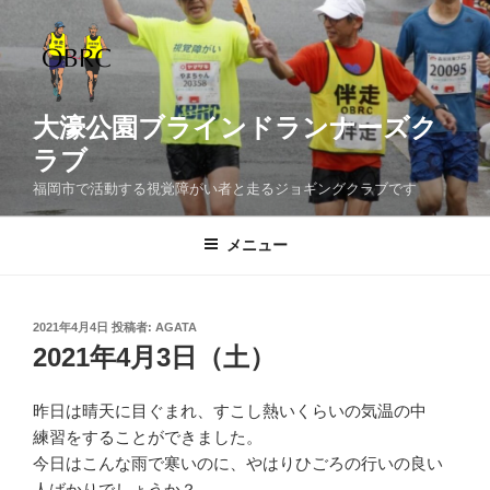
コ
ン
テ
ン
ツ
大濠公園ブラインドランナーズク
へ
ラブ
ス
福岡市で活動する視覚障がい者と走るジョギングクラブです
キ
ッ
メニュー
プ
投
2021年4月4日
投稿者:
AGATA
稿
2021年4月3日（土）
日:
昨日は晴天に目ぐまれ、すこし熱いくらいの気温の中
練習をすることができました。
今日はこんな雨で寒いのに、やはりひごろの行いの良い
人ばかりでしょうか？