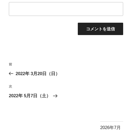
投
前
前
稿
の
2022年 3月20日（日）
ナ
投
ビ
稿
次
次
ゲ
の
2022年 5月7日（土）
投
ー
稿
シ
ョ
ン
2026年7月