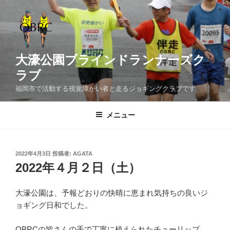
コ
ン
テ
ン
ツ
大濠公園ブラインドランナーズク
へ
ラブ
ス
福岡市で活動する視覚障がい者と走るジョギングクラブです
キ
ッ
メニュー
プ
投
2022年4月3日
投稿者:
AGATA
稿
2022年４月２日（土）
日:
大濠公園は、予報どおりの快晴に恵まれ気持ちの良いジ
ョギング日和でした。
OBRCの皆さんの手で丁寧に植えられたチューリップ