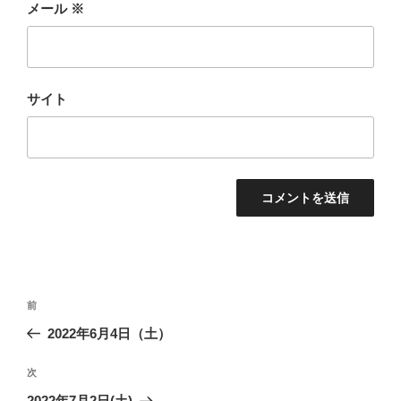
メール
※
サイト
投
前
前
稿
の
2022年6月4日（土）
ナ
投
ビ
稿
次
次
ゲ
の
2022年7月2日(土)