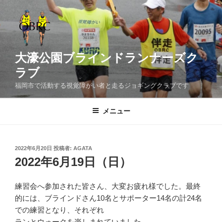
コ
ン
テ
ン
ツ
大濠公園ブラインドランナーズク
へ
ラブ
ス
福岡市で活動する視覚障がい者と走るジョギングクラブです
キ
ッ
メニュー
プ
投
2022年6月20日
投稿者:
AGATA
稿
2022年6月19日（日）
日:
練習会へ参加された皆さん、大変お疲れ様でした。最終
的には、ブラインドさん10名とサポーター14名の計24名
での練習となり、それぞれ
ランとウォークを楽しまれていました。