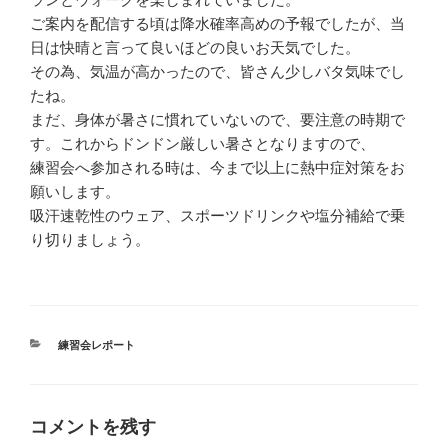
ご案内を配信する頃は降水確率高めの予報でしたが、当
日は快晴と言って良いほどの良いお天気でした。
その為、気温が高かったので、皆さん少しバタ気味でし
たね。
まだ、身体が暑さに慣れていないので、要注意の時期で
す。これからドンドン厳しい暑さとなりますので、
練習会へ参加される時は、今まで以上に熱中症対策をお
願いします。
吸汗速乾性のウェア、スポーツドリンクや塩分補給で乗
り切りましょう。
カ
練習会レポート
テ
ゴ
リ
ー
コメントを残す