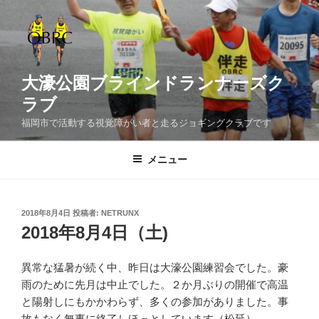
コ
ン
テ
ン
ツ
大濠公園ブラインドランナーズク
へ
ラブ
ス
福岡市で活動する視覚障がい者と走るジョギングクラブです
キ
ッ
メニュー
プ
投
2018年8月4日
投稿者:
NETRUNX
稿
2018年8月4日（土)
日:
異常な猛暑が続く中、昨日は大濠公園練習会でした。豪
雨のために先月は中止でした。２か月ぶりの開催で高温
と陽射しにもかかわらず、多くの参加がありました。事
故もなく無事に終了しほっとしています（松延）