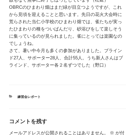
OBRCのひまわり畑はまだ緑が目立つようですが、これ
から見頃を迎えることと思います。先日の花火大会時に
荒らされた当仁小学校のひまわり畑では、雀たちが実っ
たひまわりの種をついばんだり、砂浴びをして楽しそう
に集っているのが見られました。雀にとっては楽園なの
でしょうね。
さて、暑い中今月も多くの参加がありました。ブライン
ド27人、サポーター28人、合計55人。うち新人さんはブ
ラインド、サポーター各２名ずつでした（野口）
カ
練習会レポート
テ
ゴ
リ
ー
コメントを残す
メールアドレスが公開されることはありません。
※
が付