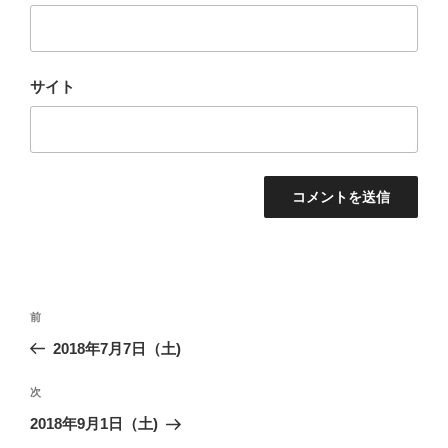
サイト
投
前
前
稿
の
2018年7月7日（土)
ナ
投
ビ
稿
次
次
ゲ
の
2018年9月1日（土)
投
ー