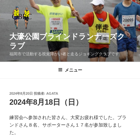
コ
ン
テ
ン
ツ
大濠公園ブラインドランナーズク
へ
ラブ
ス
福岡市で活動する視覚障がい者と走るジョギングクラブです
キ
ッ
メニュー
プ
投
2024年8月20日
投稿者:
AGATA
稿
2024年8月18日（日）
日:
練習会へ参加された皆さん、大変お疲れ様でした。ブラ
ンドさん８名、サポーターさん１７名が参加致しまし
た。