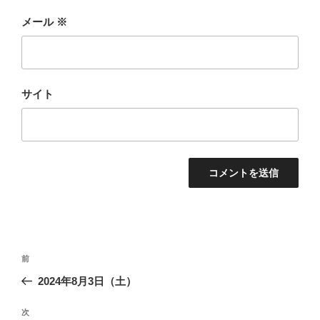
メール
※
サイト
投
前
前
稿
の
2024年8月3日（土）
ナ
投
ビ
稿
次
次